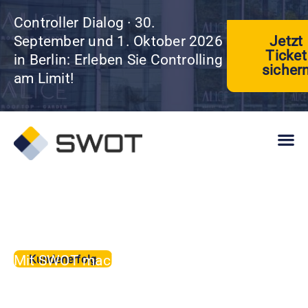
Controller Dialog · 30.
Jetzt
September und 1. Oktober 2026
Ticket
in Berlin: Erleben Sie Controlling
sicher
am Limit!
Karls Markt OHG
Mit SWOT macht Karls Markt auch
Kundenerfolg
unternehmensübergreifende Analysen.